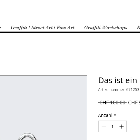
e
Graffiti / Street Art / Fine Art
Graffiti Workshops
K
Das ist ein
Artikelnummer: 67125
Stand
 CHF 100.00 
CHF 
Anzahl
*