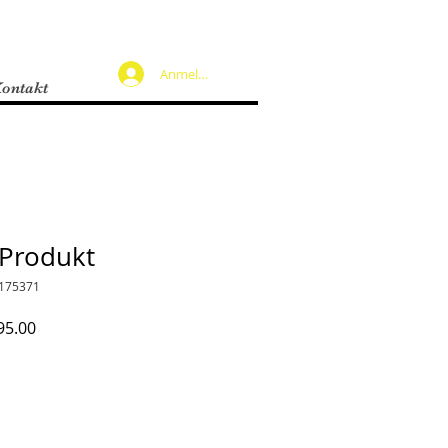
Anmelden
ontakt
 Produkt
3175371
ardpreis
Sale-
95.00
Preis