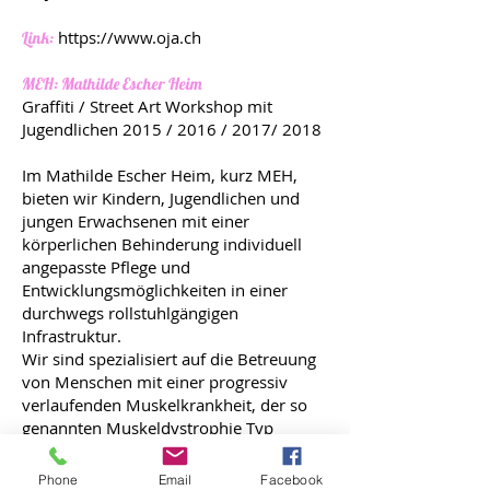
https://www.oja.ch
Link:
MEH: Mathilde Escher Heim
Graffiti / Street Art Workshop mit
Jugendlichen 2015 / 2016 / 2017/ 2018
​Im Mathilde Escher Heim, kurz MEH,
bieten wir Kindern, Jugendlichen und
jungen Erwachsenen mit einer
körperlichen Behinderung individuell
angepasste Pflege und
Entwicklungsmöglichkeiten in einer
durchwegs rollstuhlgängigen
Infrastruktur.
Wir sind spezialisiert auf die Betreuung
von Menschen mit einer progressiv
verlaufenden Muskelkrankheit, der so
genannten Muskeldystrophie Typ
Duchenne. Wir nehmen auch Menschen
mit anderen Körperbehinderungen auf,
Phone
Email
Facebook